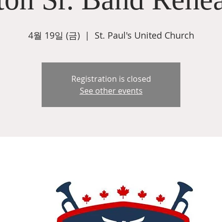
4월 19일 (금)
  |  
St. Paul's United Church
Registration is closed
See other events