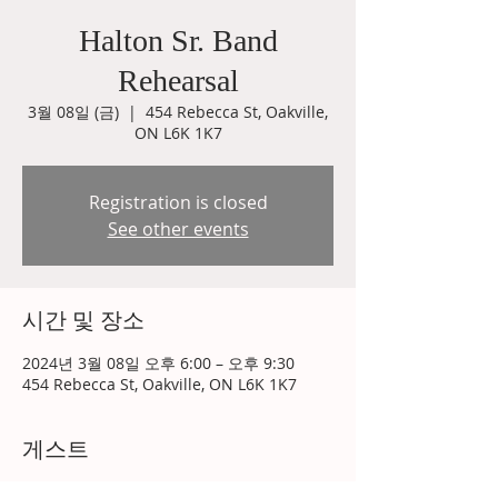
Halton Sr. Band
Rehearsal
3월 08일 (금)
  |  
454 Rebecca St, Oakville,
ON L6K 1K7
Registration is closed
See other events
시간 및 장소
2024년 3월 08일 오후 6:00 – 오후 9:30
454 Rebecca St, Oakville, ON L6K 1K7
게스트