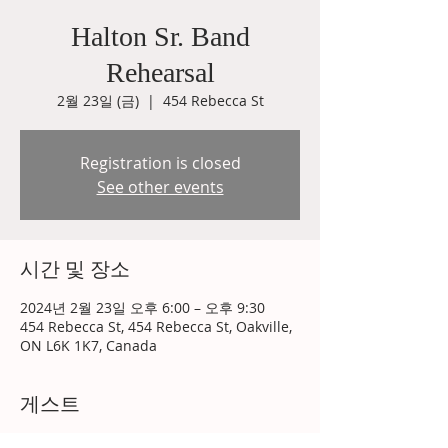
Halton Sr. Band
Rehearsal
2월 23일 (금)
  |  
454 Rebecca St
Registration is closed
See other events
시간 및 장소
2024년 2월 23일 오후 6:00 – 오후 9:30
454 Rebecca St, 454 Rebecca St, Oakville,
ON L6K 1K7, Canada
게스트